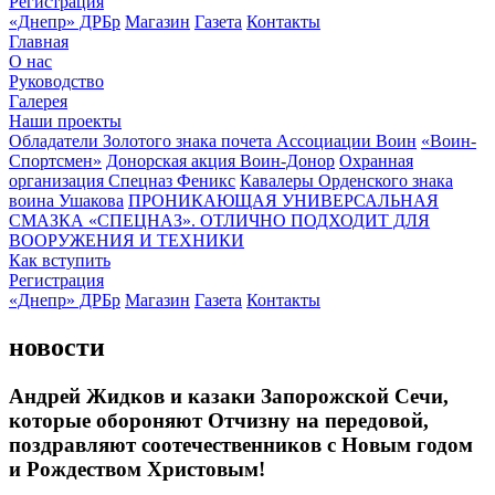
Регистрация
«Днепр» ДРБр
Магазин
Газета
Контакты
Главная
О нас
Руководство
Галерея
Наши проекты
Обладатели Золотого знака почета Ассоциации Воин
«Воин-
Спортсмен»
Донорская акция Воин-Донор
Охранная
организация Спецназ Феникс
Кавалеры Орденского знака
воина Ушакова
ПРОНИКАЮЩАЯ УНИВЕРСАЛЬНАЯ
СМАЗКА «СПЕЦНАЗ». ОТЛИЧНО ПОДХОДИТ ДЛЯ
ВООРУЖЕНИЯ И ТЕХНИКИ
Как вступить
Регистрация
«Днепр» ДРБр
Магазин
Газета
Контакты
новости
Андрей Жидков и казаки Запорожской Сечи,
которые обороняют Отчизну на передовой,
поздравляют соотечественников с Новым годом
и Рождеством Христовым!