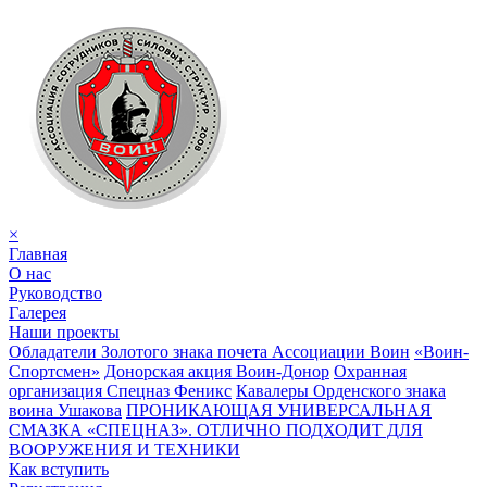
×
Главная
О нас
Руководство
Галерея
Наши проекты
Обладатели Золотого знака почета Ассоциации Воин
«Воин-
Спортсмен»
Донорская акция Воин-Донор
Охранная
организация Спецназ Феникс
Кавалеры Орденского знака
воина Ушакова
ПРОНИКАЮЩАЯ УНИВЕРСАЛЬНАЯ
СМАЗКА «СПЕЦНАЗ». ОТЛИЧНО ПОДХОДИТ ДЛЯ
ВООРУЖЕНИЯ И ТЕХНИКИ
Как вступить