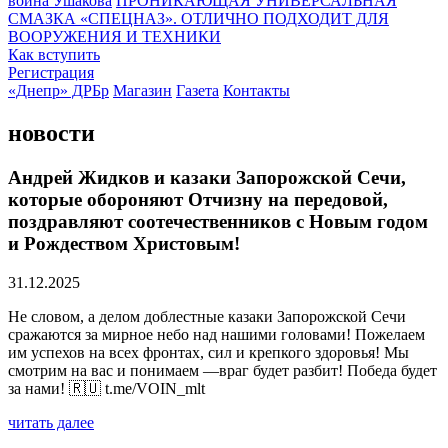
воина Ушакова
ПРОНИКАЮЩАЯ УНИВЕРСАЛЬНАЯ
СМАЗКА «СПЕЦНАЗ». ОТЛИЧНО ПОДХОДИТ ДЛЯ
ВООРУЖЕНИЯ И ТЕХНИКИ
Как вступить
Регистрация
«Днепр» ДРБр
Магазин
Газета
Контакты
новости
Андрей Жидков и казаки Запорожской Сечи,
которые обороняют Отчизну на передовой,
поздравляют соотечественников с Новым годом
и Рождеством Христовым!
31.12.2025
Не словом, а делом доблестные казаки Запорожской Сечи
сражаются за мирное небо над нашими головами! Пожелаем
им успехов на всех фронтах, сил и крепкого здоровья! Мы
смотрим на вас и понимаем —враг будет разбит! Победа будет
за нами! 🇷🇺 t.me/VOIN_mlt
читать далее