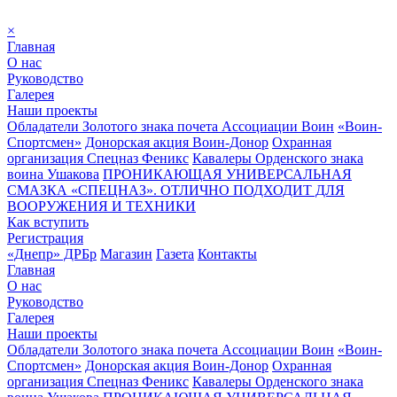
×
Главная
О нас
Руководство
Галерея
Наши проекты
Обладатели Золотого знака почета Ассоциации Воин
«Воин-
Спортсмен»
Донорская акция Воин-Донор
Охранная
организация Спецназ Феникс
Кавалеры Орденского знака
воина Ушакова
ПРОНИКАЮЩАЯ УНИВЕРСАЛЬНАЯ
СМАЗКА «СПЕЦНАЗ». ОТЛИЧНО ПОДХОДИТ ДЛЯ
ВООРУЖЕНИЯ И ТЕХНИКИ
Как вступить
Регистрация
«Днепр» ДРБр
Магазин
Газета
Контакты
Главная
О нас
Руководство
Галерея
Наши проекты
Обладатели Золотого знака почета Ассоциации Воин
«Воин-
Спортсмен»
Донорская акция Воин-Донор
Охранная
организация Спецназ Феникс
Кавалеры Орденского знака