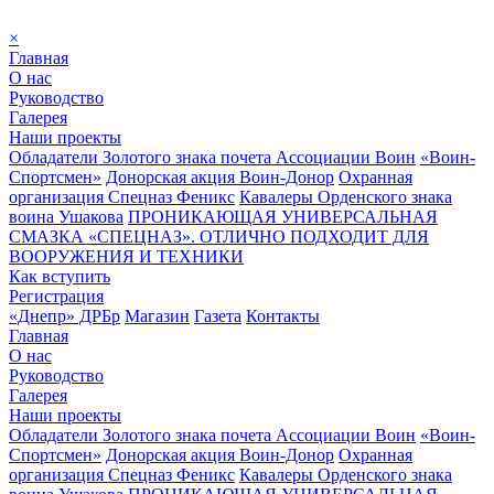
×
Главная
О нас
Руководство
Галерея
Наши проекты
Обладатели Золотого знака почета Ассоциации Воин
«Воин-
Спортсмен»
Донорская акция Воин-Донор
Охранная
организация Спецназ Феникс
Кавалеры Орденского знака
воина Ушакова
ПРОНИКАЮЩАЯ УНИВЕРСАЛЬНАЯ
СМАЗКА «СПЕЦНАЗ». ОТЛИЧНО ПОДХОДИТ ДЛЯ
ВООРУЖЕНИЯ И ТЕХНИКИ
Как вступить
Регистрация
«Днепр» ДРБр
Магазин
Газета
Контакты
Главная
О нас
Руководство
Галерея
Наши проекты
Обладатели Золотого знака почета Ассоциации Воин
«Воин-
Спортсмен»
Донорская акция Воин-Донор
Охранная
организация Спецназ Феникс
Кавалеры Орденского знака