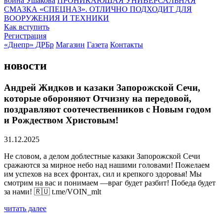
воина Ушакова
ПРОНИКАЮЩАЯ УНИВЕРСАЛЬНАЯ
СМАЗКА «СПЕЦНАЗ». ОТЛИЧНО ПОДХОДИТ ДЛЯ
ВООРУЖЕНИЯ И ТЕХНИКИ
Как вступить
Регистрация
«Днепр» ДРБр
Магазин
Газета
Контакты
новости
Андрей Жидков и казаки Запорожской Сечи,
которые обороняют Отчизну на передовой,
поздравляют соотечественников с Новым годом
и Рождеством Христовым!
31.12.2025
Не словом, а делом доблестные казаки Запорожской Сечи
сражаются за мирное небо над нашими головами! Пожелаем
им успехов на всех фронтах, сил и крепкого здоровья! Мы
смотрим на вас и понимаем —враг будет разбит! Победа будет
за нами! 🇷🇺 t.me/VOIN_mlt
читать далее