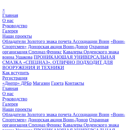
×
Главная
О нас
Руководство
Галерея
Наши проекты
Обладатели Золотого знака почета Ассоциации Воин
«Воин-
Спортсмен»
Донорская акция Воин-Донор
Охранная
организация Спецназ Феникс
Кавалеры Орденского знака
воина Ушакова
ПРОНИКАЮЩАЯ УНИВЕРСАЛЬНАЯ
СМАЗКА «СПЕЦНАЗ». ОТЛИЧНО ПОДХОДИТ ДЛЯ
ВООРУЖЕНИЯ И ТЕХНИКИ
Как вступить
Регистрация
«Днепр» ДРБр
Магазин
Газета
Контакты
Главная
О нас
Руководство
Галерея
Наши проекты
Обладатели Золотого знака почета Ассоциации Воин
«Воин-
Спортсмен»
Донорская акция Воин-Донор
Охранная
организация Спецназ Феникс
Кавалеры Орденского знака