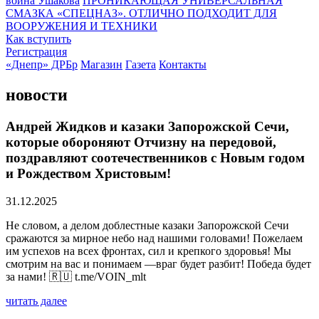
воина Ушакова
ПРОНИКАЮЩАЯ УНИВЕРСАЛЬНАЯ
СМАЗКА «СПЕЦНАЗ». ОТЛИЧНО ПОДХОДИТ ДЛЯ
ВООРУЖЕНИЯ И ТЕХНИКИ
Как вступить
Регистрация
«Днепр» ДРБр
Магазин
Газета
Контакты
новости
Андрей Жидков и казаки Запорожской Сечи,
которые обороняют Отчизну на передовой,
поздравляют соотечественников с Новым годом
и Рождеством Христовым!
31.12.2025
Не словом, а делом доблестные казаки Запорожской Сечи
сражаются за мирное небо над нашими головами! Пожелаем
им успехов на всех фронтах, сил и крепкого здоровья! Мы
смотрим на вас и понимаем —враг будет разбит! Победа будет
за нами! 🇷🇺 t.me/VOIN_mlt
читать далее