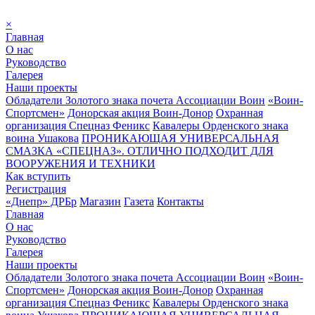
×
Главная
О нас
Руководство
Галерея
Наши проекты
Обладатели Золотого знака почета Ассоциации Воин
«Воин-
Спортсмен»
Донорская акция Воин-Донор
Охранная
организация Спецназ Феникс
Кавалеры Орденского знака
воина Ушакова
ПРОНИКАЮЩАЯ УНИВЕРСАЛЬНАЯ
СМАЗКА «СПЕЦНАЗ». ОТЛИЧНО ПОДХОДИТ ДЛЯ
ВООРУЖЕНИЯ И ТЕХНИКИ
Как вступить
Регистрация
«Днепр» ДРБр
Магазин
Газета
Контакты
Главная
О нас
Руководство
Галерея
Наши проекты
Обладатели Золотого знака почета Ассоциации Воин
«Воин-
Спортсмен»
Донорская акция Воин-Донор
Охранная
организация Спецназ Феникс
Кавалеры Орденского знака