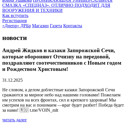
воина Ушакова
ПРОНИКАЮЩАЯ УНИВЕРСАЛЬНАЯ
СМАЗКА «СПЕЦНАЗ». ОТЛИЧНО ПОДХОДИТ ДЛЯ
ВООРУЖЕНИЯ И ТЕХНИКИ
Как вступить
Регистрация
«Днепр» ДРБр
Магазин
Газета
Контакты
новости
Андрей Жидков и казаки Запорожской Сечи,
которые обороняют Отчизну на передовой,
поздравляют соотечественников с Новым годом
и Рождеством Христовым!
31.12.2025
Не словом, а делом доблестные казаки Запорожской Сечи
сражаются за мирное небо над нашими головами! Пожелаем
им успехов на всех фронтах, сил и крепкого здоровья! Мы
смотрим на вас и понимаем —враг будет разбит! Победа будет
за нами! 🇷🇺 t.me/VOIN_mlt
читать далее