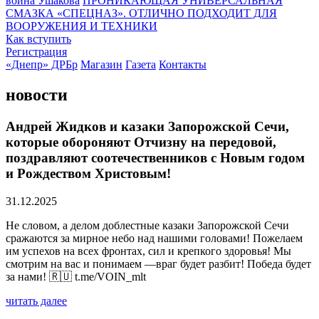
воина Ушакова
ПРОНИКАЮЩАЯ УНИВЕРСАЛЬНАЯ
СМАЗКА «СПЕЦНАЗ». ОТЛИЧНО ПОДХОДИТ ДЛЯ
ВООРУЖЕНИЯ И ТЕХНИКИ
Как вступить
Регистрация
«Днепр» ДРБр
Магазин
Газета
Контакты
новости
Андрей Жидков и казаки Запорожской Сечи,
которые обороняют Отчизну на передовой,
поздравляют соотечественников с Новым годом
и Рождеством Христовым!
31.12.2025
Не словом, а делом доблестные казаки Запорожской Сечи
сражаются за мирное небо над нашими головами! Пожелаем
им успехов на всех фронтах, сил и крепкого здоровья! Мы
смотрим на вас и понимаем —враг будет разбит! Победа будет
за нами! 🇷🇺 t.me/VOIN_mlt
читать далее