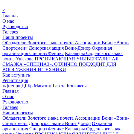
×
Главная
О нас
Руководство
Галерея
Наши проекты
Обладатели Золотого знака почета Ассоциации Воин
«Воин-
Спортсмен»
Донорская акция Воин-Донор
Охранная
организация Спецназ Феникс
Кавалеры Орденского знака
воина Ушакова
ПРОНИКАЮЩАЯ УНИВЕРСАЛЬНАЯ
СМАЗКА «СПЕЦНАЗ». ОТЛИЧНО ПОДХОДИТ ДЛЯ
ВООРУЖЕНИЯ И ТЕХНИКИ
Как вступить
Регистрация
«Днепр» ДРБр
Магазин
Газета
Контакты
Главная
О нас
Руководство
Галерея
Наши проекты
Обладатели Золотого знака почета Ассоциации Воин
«Воин-
Спортсмен»
Донорская акция Воин-Донор
Охранная
организация Спецназ Феникс
Кавалеры Орденского знака