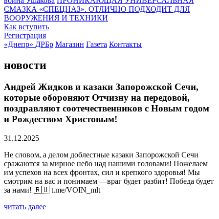
воина Ушакова
ПРОНИКАЮЩАЯ УНИВЕРСАЛЬНАЯ
СМАЗКА «СПЕЦНАЗ». ОТЛИЧНО ПОДХОДИТ ДЛЯ
ВООРУЖЕНИЯ И ТЕХНИКИ
Как вступить
Регистрация
«Днепр» ДРБр
Магазин
Газета
Контакты
новости
Андрей Жидков и казаки Запорожской Сечи,
которые обороняют Отчизну на передовой,
поздравляют соотечественников с Новым годом
и Рождеством Христовым!
31.12.2025
Не словом, а делом доблестные казаки Запорожской Сечи
сражаются за мирное небо над нашими головами! Пожелаем
им успехов на всех фронтах, сил и крепкого здоровья! Мы
смотрим на вас и понимаем —враг будет разбит! Победа будет
за нами! 🇷🇺 t.me/VOIN_mlt
читать далее