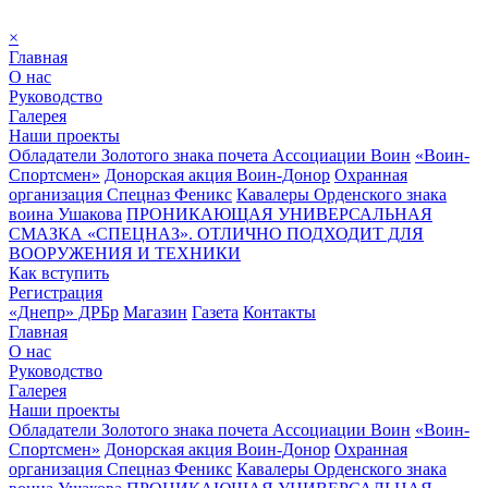
×
Главная
О нас
Руководство
Галерея
Наши проекты
Обладатели Золотого знака почета Ассоциации Воин
«Воин-
Спортсмен»
Донорская акция Воин-Донор
Охранная
организация Спецназ Феникс
Кавалеры Орденского знака
воина Ушакова
ПРОНИКАЮЩАЯ УНИВЕРСАЛЬНАЯ
СМАЗКА «СПЕЦНАЗ». ОТЛИЧНО ПОДХОДИТ ДЛЯ
ВООРУЖЕНИЯ И ТЕХНИКИ
Как вступить
Регистрация
«Днепр» ДРБр
Магазин
Газета
Контакты
Главная
О нас
Руководство
Галерея
Наши проекты
Обладатели Золотого знака почета Ассоциации Воин
«Воин-
Спортсмен»
Донорская акция Воин-Донор
Охранная
организация Спецназ Феникс
Кавалеры Орденского знака