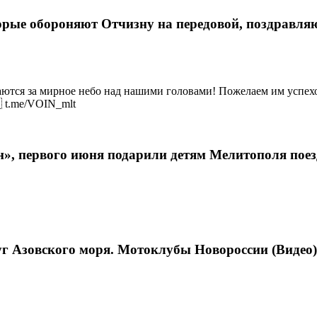
рые обороняют Отчизну на передовой, поздравляю
аются за мирное небо над нашими головами! Пожелаем им успехо
 t.me/VOIN_mlt
н», первого июня подарили детям Мелитополя по
уг Азовского моря. Мотоклубы Новороссии (Видео)