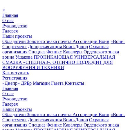
×
Главная
О нас
Руководство
Галерея
Наши проекты
Обладатели Золотого знака почета Ассоциации Воин
«Воин-
Спортсмен»
Донорская акция Воин-Донор
Охранная
организация Спецназ Феникс
Кавалеры Орденского знака
воина Ушакова
ПРОНИКАЮЩАЯ УНИВЕРСАЛЬНАЯ
СМАЗКА «СПЕЦНАЗ». ОТЛИЧНО ПОДХОДИТ ДЛЯ
ВООРУЖЕНИЯ И ТЕХНИКИ
Как вступить
Регистрация
«Днепр» ДРБр
Магазин
Газета
Контакты
Главная
О нас
Руководство
Галерея
Наши проекты
Обладатели Золотого знака почета Ассоциации Воин
«Воин-
Спортсмен»
Донорская акция Воин-Донор
Охранная
организация Спецназ Феникс
Кавалеры Орденского знака