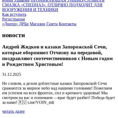
воина Ушакова
ПРОНИКАЮЩАЯ УНИВЕРСАЛЬНАЯ
СМАЗКА «СПЕЦНАЗ». ОТЛИЧНО ПОДХОДИТ ДЛЯ
ВООРУЖЕНИЯ И ТЕХНИКИ
Как вступить
Регистрация
«Днепр» ДРБр
Магазин
Газета
Контакты
новости
Андрей Жидков и казаки Запорожской Сечи,
которые обороняют Отчизну на передовой,
поздравляют соотечественников с Новым годом
и Рождеством Христовым!
31.12.2025
Не словом, а делом доблестные казаки Запорожской Сечи
сражаются за мирное небо над нашими головами! Пожелаем
им успехов на всех фронтах, сил и крепкого здоровья! Мы
смотрим на вас и понимаем —враг будет разбит! Победа будет
за нами! 🇷🇺 t.me/VOIN_mlt
читать далее