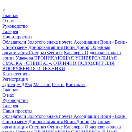
×
Главная
О нас
Руководство
Галерея
Наши проекты
Обладатели Золотого знака почета Ассоциации Воин
«Воин-
Спортсмен»
Донорская акция Воин-Донор
Охранная
организация Спецназ Феникс
Кавалеры Орденского знака
воина Ушакова
ПРОНИКАЮЩАЯ УНИВЕРСАЛЬНАЯ
СМАЗКА «СПЕЦНАЗ». ОТЛИЧНО ПОДХОДИТ ДЛЯ
ВООРУЖЕНИЯ И ТЕХНИКИ
Как вступить
Регистрация
«Днепр» ДРБр
Магазин
Газета
Контакты
Главная
О нас
Руководство
Галерея
Наши проекты
Обладатели Золотого знака почета Ассоциации Воин
«Воин-
Спортсмен»
Донорская акция Воин-Донор
Охранная
организация Спецназ Феникс
Кавалеры Орденского знака