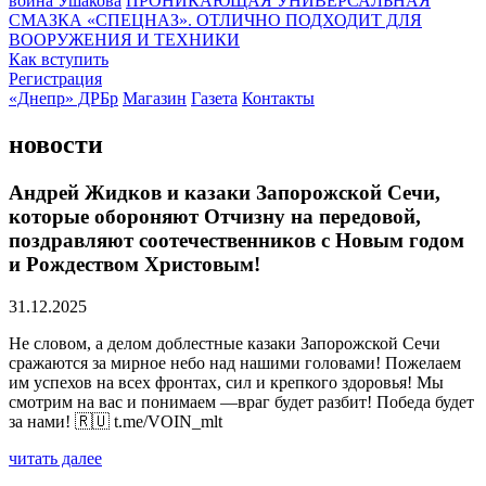
воина Ушакова
ПРОНИКАЮЩАЯ УНИВЕРСАЛЬНАЯ
СМАЗКА «СПЕЦНАЗ». ОТЛИЧНО ПОДХОДИТ ДЛЯ
ВООРУЖЕНИЯ И ТЕХНИКИ
Как вступить
Регистрация
«Днепр» ДРБр
Магазин
Газета
Контакты
новости
Андрей Жидков и казаки Запорожской Сечи,
которые обороняют Отчизну на передовой,
поздравляют соотечественников с Новым годом
и Рождеством Христовым!
31.12.2025
Не словом, а делом доблестные казаки Запорожской Сечи
сражаются за мирное небо над нашими головами! Пожелаем
им успехов на всех фронтах, сил и крепкого здоровья! Мы
смотрим на вас и понимаем —враг будет разбит! Победа будет
за нами! 🇷🇺 t.me/VOIN_mlt
читать далее