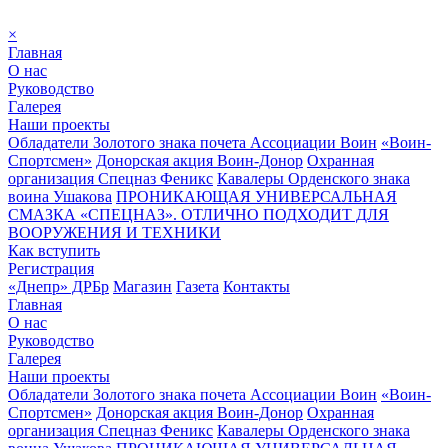
×
Главная
О нас
Руководство
Галерея
Наши проекты
Обладатели Золотого знака почета Ассоциации Воин
«Воин-
Спортсмен»
Донорская акция Воин-Донор
Охранная
организация Спецназ Феникс
Кавалеры Орденского знака
воина Ушакова
ПРОНИКАЮЩАЯ УНИВЕРСАЛЬНАЯ
СМАЗКА «СПЕЦНАЗ». ОТЛИЧНО ПОДХОДИТ ДЛЯ
ВООРУЖЕНИЯ И ТЕХНИКИ
Как вступить
Регистрация
«Днепр» ДРБр
Магазин
Газета
Контакты
Главная
О нас
Руководство
Галерея
Наши проекты
Обладатели Золотого знака почета Ассоциации Воин
«Воин-
Спортсмен»
Донорская акция Воин-Донор
Охранная
организация Спецназ Феникс
Кавалеры Орденского знака