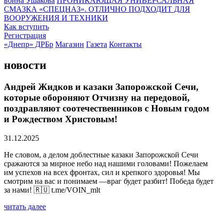
воина Ушакова
ПРОНИКАЮЩАЯ УНИВЕРСАЛЬНАЯ
СМАЗКА «СПЕЦНАЗ». ОТЛИЧНО ПОДХОДИТ ДЛЯ
ВООРУЖЕНИЯ И ТЕХНИКИ
Как вступить
Регистрация
«Днепр» ДРБр
Магазин
Газета
Контакты
новости
Андрей Жидков и казаки Запорожской Сечи,
которые обороняют Отчизну на передовой,
поздравляют соотечественников с Новым годом
и Рождеством Христовым!
31.12.2025
Не словом, а делом доблестные казаки Запорожской Сечи
сражаются за мирное небо над нашими головами! Пожелаем
им успехов на всех фронтах, сил и крепкого здоровья! Мы
смотрим на вас и понимаем —враг будет разбит! Победа будет
за нами! 🇷🇺 t.me/VOIN_mlt
читать далее