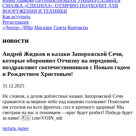
воина Ушакова
ПРОНИКАЮЩАЯ УНИВЕРСАЛЬНАЯ
СМАЗКА «СПЕЦНАЗ». ОТЛИЧНО ПОДХОДИТ ДЛЯ
ВООРУЖЕНИЯ И ТЕХНИКИ
Как вступить
Регистрация
«Днепр» ДРБр
Магазин
Газета
Контакты
новости
Андрей Жидков и казаки Запорожской Сечи,
которые обороняют Отчизну на передовой,
поздравляют соотечественников с Новым годом
и Рождеством Христовым!
31.12.2025
Не словом, а делом доблестные казаки Запорожской Сечи
сражаются за мирное небо над нашими головами! Пожелаем
им успехов на всех фронтах, сил и крепкого здоровья! Мы
смотрим на вас и понимаем —враг будет разбит! Победа будет
за нами! 🇷🇺 t.me/VOIN_mlt
читать далее