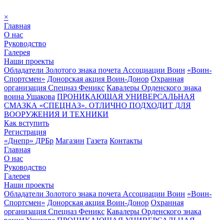
×
Главная
О нас
Руководство
Галерея
Наши проекты
Обладатели Золотого знака почета Ассоциации Воин
«Воин-
Спортсмен»
Донорская акция Воин-Донор
Охранная
организация Спецназ Феникс
Кавалеры Орденского знака
воина Ушакова
ПРОНИКАЮЩАЯ УНИВЕРСАЛЬНАЯ
СМАЗКА «СПЕЦНАЗ». ОТЛИЧНО ПОДХОДИТ ДЛЯ
ВООРУЖЕНИЯ И ТЕХНИКИ
Как вступить
Регистрация
«Днепр» ДРБр
Магазин
Газета
Контакты
Главная
О нас
Руководство
Галерея
Наши проекты
Обладатели Золотого знака почета Ассоциации Воин
«Воин-
Спортсмен»
Донорская акция Воин-Донор
Охранная
организация Спецназ Феникс
Кавалеры Орденского знака