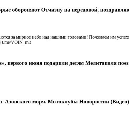
рые обороняют Отчизну на передовой, поздравляю
аются за мирное небо над нашими головами! Пожелаем им успехо
 t.me/VOIN_mlt
н», первого июня подарили детям Мелитополя по
уг Азовского моря. Мотоклубы Новороссии (Видео)