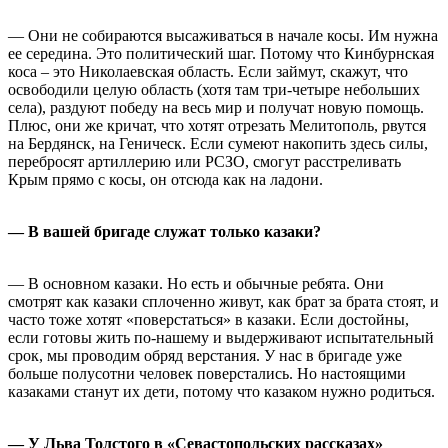
— Они не собираются высаживаться в начале косы. Им нужна
ее середина. Это политический шаг. Потому что Кинбурнская
коса – это Николаевская область. Если займут, скажут, что
освободили целую область (хотя там три-четыре небольших
села), раздуют победу на весь мир и получат новую помощь.
Плюс, они же кричат, что хотят отрезать Мелитополь, рвутся
на Бердянск, на Геническ. Если сумеют накопить здесь силы,
перебросят артиллерию или РСЗО, смогут расстреливать
Крым прямо с косы, он отсюда как на ладони.
— В вашей бригаде служат только казаки?
— В основном казаки. Но есть и обычные ребята. Они
смотрят как казаки сплоченно живут, как брат за брата стоят, и
часто тоже хотят «поверстаться» в казаки. Если достойны,
если готовы жить по-нашему и выдерживают испытательный
срок, мы проводим обряд верстания. У нас в бригаде уже
больше полусотни человек поверстались. Но настоящими
казаками станут их дети, потому что казаком нужно родиться.
— У Льва Толстого в «Севастопольских рассказах»