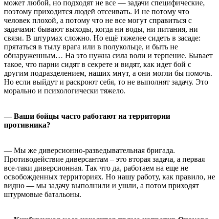
может любой, но подходят не все — задачи специфические,
поэтому приходится людей отсеивать. И не потому что
человек плохой, а потому что не все могут справиться с
задачами: бывают выходы, когда ни воды, ни питания, ни
связи. В штурмах сложно. Но ещё тяжелее сидеть в засаде:
прятаться в тылу врага или в полукольце, и быть не
обнаруженным… На это нужна сила воли и терпение. Бывает
такое, что парни сидят в секрете и видят, как идет бой с
другим подразделением, наших мнут, а они могли бы помочь.
Но если выйдут и раскроют себя, то не выполнят задачу. Это
морально и психологически тяжело.
— Ваши бойцы часто работают на территории
противника?
— Мы же диверсионно-разведывательная бригада.
Противодействие диверсантам – это вторая задача, а первая
все-таки диверсионная. Так что да, работаем на еще не
освобожденных территориях. Но нашу работу, как правило, не
видно — мы задачу выполнили и ушли, а потом приходят
штурмовые батальоны.