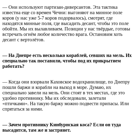
— Они используют партизан-диверсантов. Эта тактика
известна еще со времен Чечни: выгоняют на минное поле
коров (у нас уже 5-7 коров подорвалось), смотрят, где
находятся минные поля, где высадить десант, чтобы это поле
обойти. Мы их вылавливаем. Позиции у нас твёрдые, готовы
встречать огнём любое количество врага. Остановим хоть
десант с вертолётов.
— На Днепре есть несколько кораблей, севших на мель. Их
специально так поставили, чтобы под их прикрытием
работать?
— Когда они взорвали Каховское водохранилище, по Днепру
пошли баржи и корабли на выход в море. Думаю, их
специально завели на мель. Они стоят в тех местах, где это
удобно противнику. Мы их обследовали, залетали
«птичками». На такую баржу можно подвести припасы. Или
спрятаться за ними.
— Зачем противнику Кинбурнская коса? Если он туда
высадится, там же и застрянет.