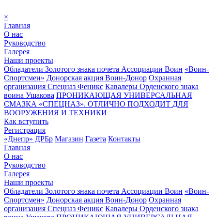
×
Главная
О нас
Руководство
Галерея
Наши проекты
Обладатели Золотого знака почета Ассоциации Воин
«Воин-
Спортсмен»
Донорская акция Воин-Донор
Охранная
организация Спецназ Феникс
Кавалеры Орденского знака
воина Ушакова
ПРОНИКАЮЩАЯ УНИВЕРСАЛЬНАЯ
СМАЗКА «СПЕЦНАЗ». ОТЛИЧНО ПОДХОДИТ ДЛЯ
ВООРУЖЕНИЯ И ТЕХНИКИ
Как вступить
Регистрация
«Днепр» ДРБр
Магазин
Газета
Контакты
Главная
О нас
Руководство
Галерея
Наши проекты
Обладатели Золотого знака почета Ассоциации Воин
«Воин-
Спортсмен»
Донорская акция Воин-Донор
Охранная
организация Спецназ Феникс
Кавалеры Орденского знака