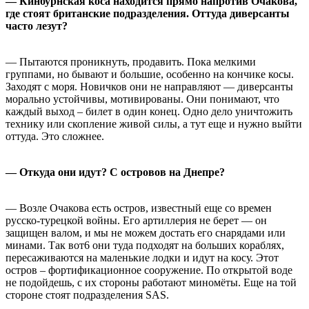
— Кинбурнская коса находится прямо напротив Очакова,
где стоят британские подразделения. Оттуда диверсанты
часто лезут?
— Пытаются проникнуть, продавить. Пока мелкими
группами, но бывают и большие, особенно на кончике косы.
Заходят с моря. Новичков они не направляют — диверсанты
морально устойчивы, мотивированы. Они понимают, что
каждый выход – билет в один конец. Одно дело уничтожить
технику или скопление живой силы, а тут еще и нужно выйти
оттуда. Это сложнее.
— Откуда они идут? С островов на Днепре?
— Возле Очакова есть остров, известный еще со времен
русско-турецкой войны. Его артиллерия не берет — он
защищен валом, и мы не можем достать его снарядами или
минами. Так вот6 они туда подходят на больших кораблях,
пересаживаются на маленькие лодки и идут на косу. Этот
остров – фортификационное сооружение. По открытой воде
не подойдешь, с их стороны работают миномёты. Еще на той
стороне стоят подразделения SAS.