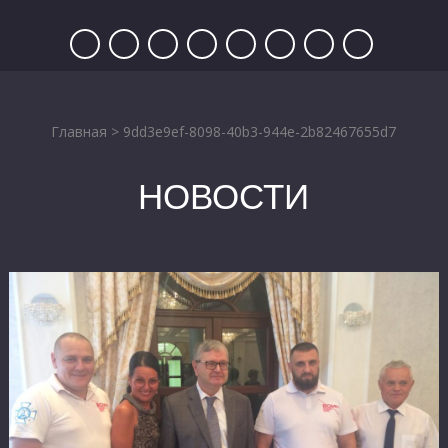
Главная
>
9dd3e9ef-8098-40b3-944e-2b82467655d7
НОВОСТИ