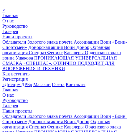
×
Главная
О нас
Руководство
Галерея
Наши проекты
Обладатели Золотого знака почета Ассоциации Воин
«Воин-
Спортсмен»
Донорская акция Воин-Донор
Охранная
организация Спецназ Феникс
Кавалеры Орденского знака
воина Ушакова
ПРОНИКАЮЩАЯ УНИВЕРСАЛЬНАЯ
СМАЗКА «СПЕЦНАЗ». ОТЛИЧНО ПОДХОДИТ ДЛЯ
ВООРУЖЕНИЯ И ТЕХНИКИ
Как вступить
Регистрация
«Днепр» ДРБр
Магазин
Газета
Контакты
Главная
О нас
Руководство
Галерея
Наши проекты
Обладатели Золотого знака почета Ассоциации Воин
«Воин-
Спортсмен»
Донорская акция Воин-Донор
Охранная
организация Спецназ Феникс
Кавалеры Орденского знака