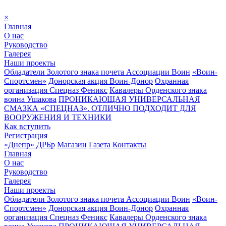
×
Главная
О нас
Руководство
Галерея
Наши проекты
Обладатели Золотого знака почета Ассоциации Воин
«Воин-
Спортсмен»
Донорская акция Воин-Донор
Охранная
организация Спецназ Феникс
Кавалеры Орденского знака
воина Ушакова
ПРОНИКАЮЩАЯ УНИВЕРСАЛЬНАЯ
СМАЗКА «СПЕЦНАЗ». ОТЛИЧНО ПОДХОДИТ ДЛЯ
ВООРУЖЕНИЯ И ТЕХНИКИ
Как вступить
Регистрация
«Днепр» ДРБр
Магазин
Газета
Контакты
Главная
О нас
Руководство
Галерея
Наши проекты
Обладатели Золотого знака почета Ассоциации Воин
«Воин-
Спортсмен»
Донорская акция Воин-Донор
Охранная
организация Спецназ Феникс
Кавалеры Орденского знака