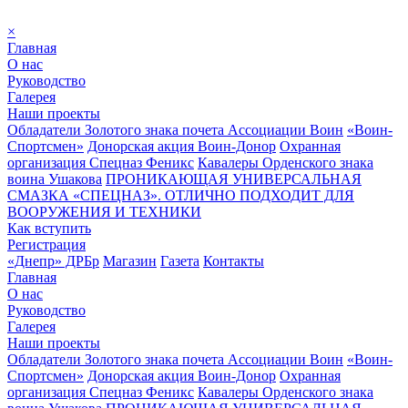
×
Главная
О нас
Руководство
Галерея
Наши проекты
Обладатели Золотого знака почета Ассоциации Воин
«Воин-
Спортсмен»
Донорская акция Воин-Донор
Охранная
организация Спецназ Феникс
Кавалеры Орденского знака
воина Ушакова
ПРОНИКАЮЩАЯ УНИВЕРСАЛЬНАЯ
СМАЗКА «СПЕЦНАЗ». ОТЛИЧНО ПОДХОДИТ ДЛЯ
ВООРУЖЕНИЯ И ТЕХНИКИ
Как вступить
Регистрация
«Днепр» ДРБр
Магазин
Газета
Контакты
Главная
О нас
Руководство
Галерея
Наши проекты
Обладатели Золотого знака почета Ассоциации Воин
«Воин-
Спортсмен»
Донорская акция Воин-Донор
Охранная
организация Спецназ Феникс
Кавалеры Орденского знака