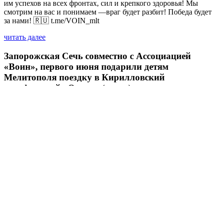
им успехов на всех фронтах, сил и крепкого здоровья! Мы
смотрим на вас и понимаем —враг будет разбит! Победа будет
за нами! 🇷🇺 t.me/VOIN_mlt
читать далее
Запорожская Сечь совместно с Ассоциацией
«Воин», первого июня подарили детям
Мелитополя поездку в Кирилловский
дельфинарий «Оскар» (видео)
02.06.2025
читать далее
Азовский рейд 3. Мотопробег на колясычах
вокруг Азовского моря. Мотоклубы Новороссии
(Видео)
22.05.2025
читать далее
Все новости
© 2018 Все права защищены