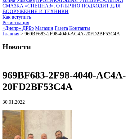
воина Ушакова
ПРОНИКАЮЩАЯ УНИВЕРСАЛЬНАЯ
СМАЗКА «СПЕЦНАЗ». ОТЛИЧНО ПОДХОДИТ ДЛЯ
ВООРУЖЕНИЯ И ТЕХНИКИ
Как вступить
Регистрация
«Днепр» ДРБр
Магазин
Газета
Контакты
Главная
>
969BF683-2F98-4040-AC4A-20FD2BF53C4A
Новости
969BF683-2F98-4040-AC4A-
20FD2BF53C4A
30.01.2022