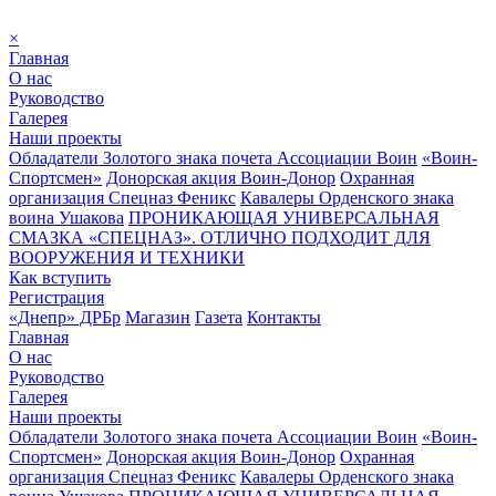
×
Главная
О нас
Руководство
Галерея
Наши проекты
Обладатели Золотого знака почета Ассоциации Воин
«Воин-
Спортсмен»
Донорская акция Воин-Донор
Охранная
организация Спецназ Феникс
Кавалеры Орденского знака
воина Ушакова
ПРОНИКАЮЩАЯ УНИВЕРСАЛЬНАЯ
СМАЗКА «СПЕЦНАЗ». ОТЛИЧНО ПОДХОДИТ ДЛЯ
ВООРУЖЕНИЯ И ТЕХНИКИ
Как вступить
Регистрация
«Днепр» ДРБр
Магазин
Газета
Контакты
Главная
О нас
Руководство
Галерея
Наши проекты
Обладатели Золотого знака почета Ассоциации Воин
«Воин-
Спортсмен»
Донорская акция Воин-Донор
Охранная
организация Спецназ Феникс
Кавалеры Орденского знака