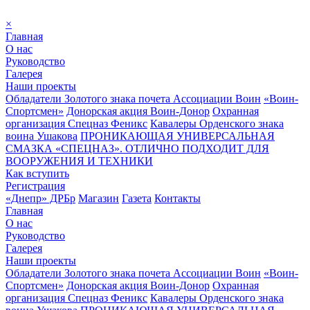
×
Главная
О нас
Руководство
Галерея
Наши проекты
Обладатели Золотого знака почета Ассоциации Воин
«Воин-
Спортсмен»
Донорская акция Воин-Донор
Охранная
организация Спецназ Феникс
Кавалеры Орденского знака
воина Ушакова
ПРОНИКАЮЩАЯ УНИВЕРСАЛЬНАЯ
СМАЗКА «СПЕЦНАЗ». ОТЛИЧНО ПОДХОДИТ ДЛЯ
ВООРУЖЕНИЯ И ТЕХНИКИ
Как вступить
Регистрация
«Днепр» ДРБр
Магазин
Газета
Контакты
Главная
О нас
Руководство
Галерея
Наши проекты
Обладатели Золотого знака почета Ассоциации Воин
«Воин-
Спортсмен»
Донорская акция Воин-Донор
Охранная
организация Спецназ Феникс
Кавалеры Орденского знака