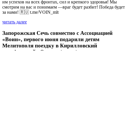
им успехов на всех фронтах, сил и крепкого здоровья! Мы
смотрим на вас и понимаем —враг будет разбит! Победа будет
за нами! 🇷🇺 t.me/VOIN_mlt
читать далее
Запорожская Сечь совместно с Ассоциацией
«Воин», первого июня подарили детям
Мелитополя поездку в Кирилловский
дельфинарий «Оскар» (видео)
02.06.2025
читать далее
Азовский рейд 3. Мотопробег на колясычах
вокруг Азовского моря. Мотоклубы Новороссии
(Видео)
22.05.2025
читать далее
Все новости
© 2018 Все права защищены