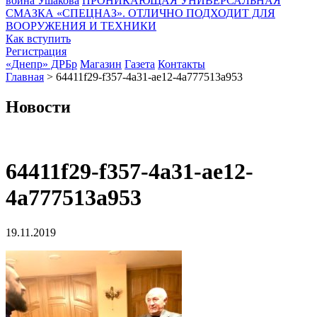
воина Ушакова
ПРОНИКАЮЩАЯ УНИВЕРСАЛЬНАЯ
СМАЗКА «СПЕЦНАЗ». ОТЛИЧНО ПОДХОДИТ ДЛЯ
ВООРУЖЕНИЯ И ТЕХНИКИ
Как вступить
Регистрация
«Днепр» ДРБр
Магазин
Газета
Контакты
Главная
>
64411f29-f357-4a31-ae12-4a777513a953
Новости
64411f29-f357-4a31-ae12-
4a777513a953
19.11.2019