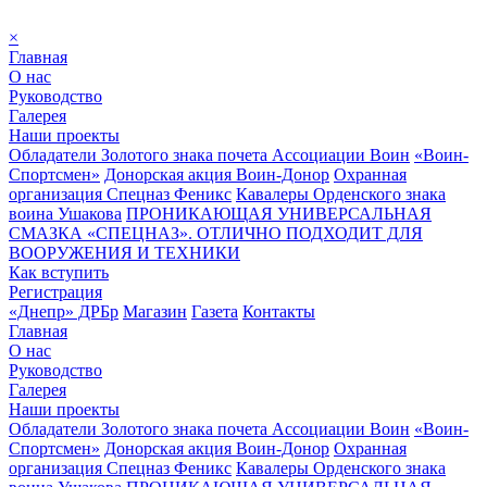
×
Главная
О нас
Руководство
Галерея
Наши проекты
Обладатели Золотого знака почета Ассоциации Воин
«Воин-
Спортсмен»
Донорская акция Воин-Донор
Охранная
организация Спецназ Феникс
Кавалеры Орденского знака
воина Ушакова
ПРОНИКАЮЩАЯ УНИВЕРСАЛЬНАЯ
СМАЗКА «СПЕЦНАЗ». ОТЛИЧНО ПОДХОДИТ ДЛЯ
ВООРУЖЕНИЯ И ТЕХНИКИ
Как вступить
Регистрация
«Днепр» ДРБр
Магазин
Газета
Контакты
Главная
О нас
Руководство
Галерея
Наши проекты
Обладатели Золотого знака почета Ассоциации Воин
«Воин-
Спортсмен»
Донорская акция Воин-Донор
Охранная
организация Спецназ Феникс
Кавалеры Орденского знака