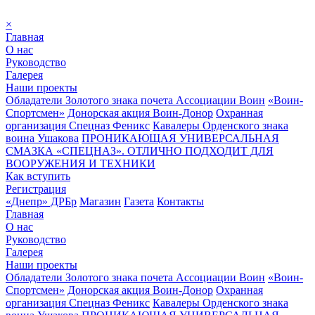
×
Главная
О нас
Руководство
Галерея
Наши проекты
Обладатели Золотого знака почета Ассоциации Воин
«Воин-
Спортсмен»
Донорская акция Воин-Донор
Охранная
организация Спецназ Феникс
Кавалеры Орденского знака
воина Ушакова
ПРОНИКАЮЩАЯ УНИВЕРСАЛЬНАЯ
СМАЗКА «СПЕЦНАЗ». ОТЛИЧНО ПОДХОДИТ ДЛЯ
ВООРУЖЕНИЯ И ТЕХНИКИ
Как вступить
Регистрация
«Днепр» ДРБр
Магазин
Газета
Контакты
Главная
О нас
Руководство
Галерея
Наши проекты
Обладатели Золотого знака почета Ассоциации Воин
«Воин-
Спортсмен»
Донорская акция Воин-Донор
Охранная
организация Спецназ Феникс
Кавалеры Орденского знака