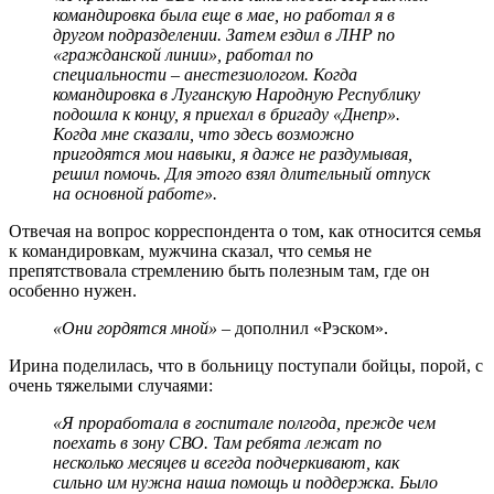
командировка была еще в мае, но работал я в
другом подразделении. Затем ездил в ЛНР по
«гражданской линии», работал по
специальности – анестезиологом. Когда
командировка в Луганскую Народную Республику
подошла к концу, я приехал в бригаду «Днепр».
Когда мне сказали, что здесь возможно
пригодятся мои навыки, я даже не раздумывая,
решил помочь. Для этого взял длительный отпуск
на основной работе».
Отвечая на вопрос корреспондента о том, как относится семья
к командировкам
,
мужчина сказал, что семья не
препятствовала стремлению быть полезным там, где он
особенно нужен.
«Они гордятся мной»
– дополнил «Рэском».
Ирина поделилась, что в больницу поступали бойцы, порой, с
очень тяжелыми случаями:
«Я проработала в госпитале полгода, прежде чем
поехать в зону СВО.
Там ребята лежат по
несколько месяцев и всегда подчеркивают, как
сильно им нужна наша помощь и поддержка. Было