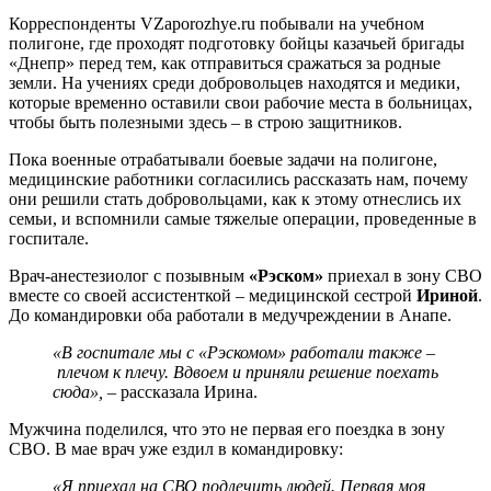
Корреспонденты VZaporozhye.ru побывали на учебном
полигоне, где проходят подготовку бойцы казачьей бригады
«Днепр» перед тем, как отправиться сражаться за родные
земли. На учениях среди добровольцев находятся и медики,
которые временно оставили свои рабочие места в больницах,
чтобы быть полезными здесь – в строю защитников.
Пока военные отрабатывали боевые задачи на полигоне,
медицинские работники согласились рассказать нам, почему
они решили стать добровольцами, как к этому отнеслись их
семьи, и вспомнили самые тяжелые операции, проведенные в
госпитале.
Врач-анестезиолог с позывным
«Рэском»
приехал в зону СВО
вместе со своей ассистенткой – медицинской сестрой
Ириной
.
До командировки оба работали в медучреждении в Анапе.
«В госпитале мы с «Рэскомом» работали также –
плечом к плечу. Вдвоем и приняли решение поехать
сюда»,
– рассказала Ирина.
Мужчина поделился, что это не первая его поездка в зону
СВО. В мае врач уже ездил в командировку:
«Я приехал на СВО подлечить людей.
Первая моя