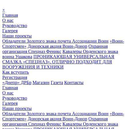
×
Главная
О нас
Руководство
Галерея
Наши проекты
Обладатели Золотого знака почета Ассоциации Воин
«Воин-
Спортсмен»
Донорская акция Воин-Донор
Охранная
организация Спецназ Феникс
Кавалеры Орденского знака
воина Ушакова
ПРОНИКАЮЩАЯ УНИВЕРСАЛЬНАЯ
СМАЗКА «СПЕЦНАЗ». ОТЛИЧНО ПОДХОДИТ ДЛЯ
ВООРУЖЕНИЯ И ТЕХНИКИ
Как вступить
Регистрация
«Днепр» ДРБр
Магазин
Газета
Контакты
Главная
О нас
Руководство
Галерея
Наши проекты
Обладатели Золотого знака почета Ассоциации Воин
«Воин-
Спортсмен»
Донорская акция Воин-Донор
Охранная
организация Спецназ Феникс
Кавалеры Орденского знака