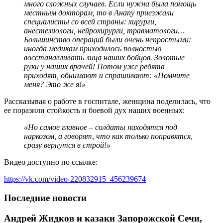
много сложных случаев. Если нужна была помощь
местным докторам, то в Анапу приезжали
специалисты со всей страны: хирурги,
анестезиологи, нейрохирурги, травматологи…
Большинство операций были очень непростыми:
иногда медикам приходилось полностью
восстанавливать лица наших бойцов. Золотые
руки у наших врачей! Потом уже ребята
приходят, обнимают и спрашивают: «Помните
меня? Это же я!»
Рассказывая о работе в госпитале, женщина поделилась, что
ее поразили стойкость и боевой дух наших военных:
«Но самое главное – солдаты находятся под
наркозом, а говорят, что как только поправятся,
сразу вернутся в строй!»
Видео доступно по ссылке:
https://vk.com/video-220832915_456239674
Последние новости
Андрей Жидков и казаки Запорожской Сечи,