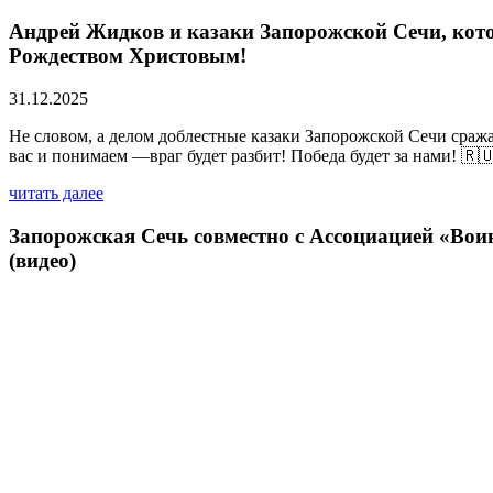
Андрей Жидков и казаки Запорожской Сечи, кото
Рождеством Христовым!
31.12.2025
Не словом, а делом доблестные казаки Запорожской Сечи сраж
вас и понимаем —враг будет разбит! Победа будет за нами! 🇷
читать далее
Запорожская Сечь совместно с Ассоциацией «Вои
(видео)
02.06.2025
читать далее
Азовский рейд 3. Мотопробег на колясычах вокр
22.05.2025
читать далее
Все новости