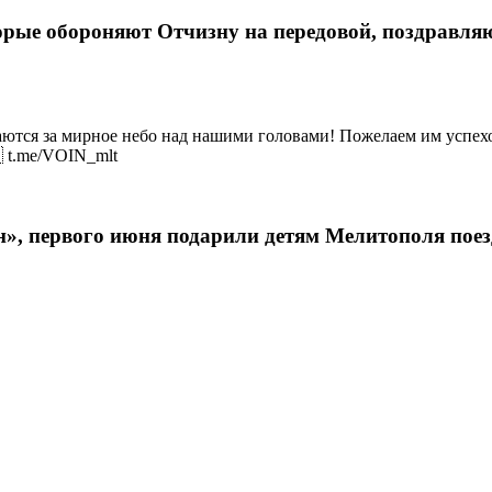
рые обороняют Отчизну на передовой, поздравляю
аются за мирное небо над нашими головами! Пожелаем им успехо
 t.me/VOIN_mlt
н», первого июня подарили детям Мелитополя по
уг Азовского моря. Мотоклубы Новороссии (Видео)