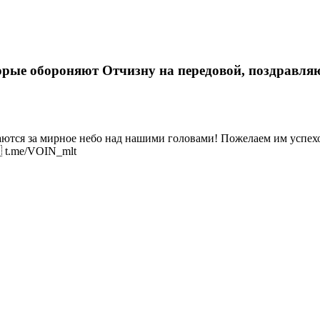
рые обороняют Отчизну на передовой, поздравляю
аются за мирное небо над нашими головами! Пожелаем им успехо
 t.me/VOIN_mlt
н», первого июня подарили детям Мелитополя по
уг Азовского моря. Мотоклубы Новороссии (Видео)