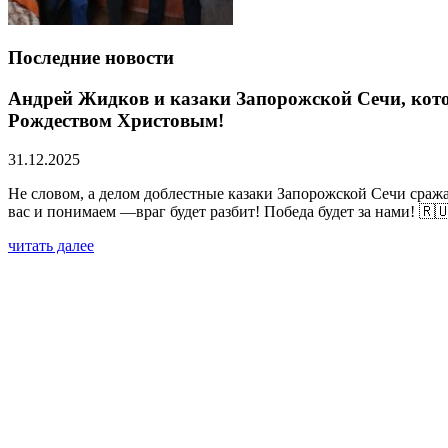
Последние новости
Андрей Жидков и казаки Запорожской Сечи, кото
Рождеством Христовым!
31.12.2025
Не словом, а делом доблестные казаки Запорожской Сечи сраж
вас и понимаем —враг будет разбит! Победа будет за нами! 🇷
читать далее
Запорожская Сечь совместно с Ассоциацией «Вои
(видео)
02.06.2025
читать далее
Азовский рейд 3. Мотопробег на колясычах вокр