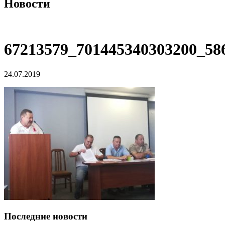
Новости
67213579_701445340303200_58
24.07.2019
Последние новости