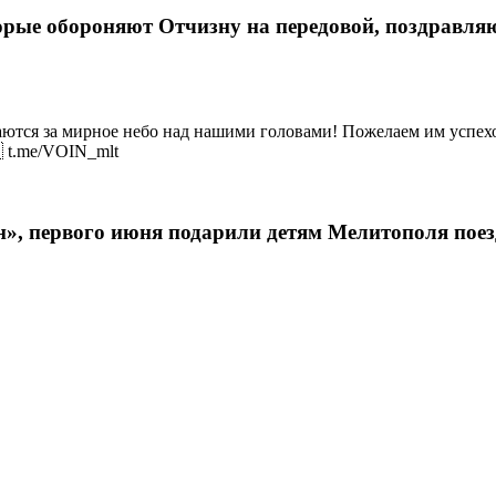
рые обороняют Отчизну на передовой, поздравляю
аются за мирное небо над нашими головами! Пожелаем им успехо
 t.me/VOIN_mlt
н», первого июня подарили детям Мелитополя по
уг Азовского моря. Мотоклубы Новороссии (Видео)