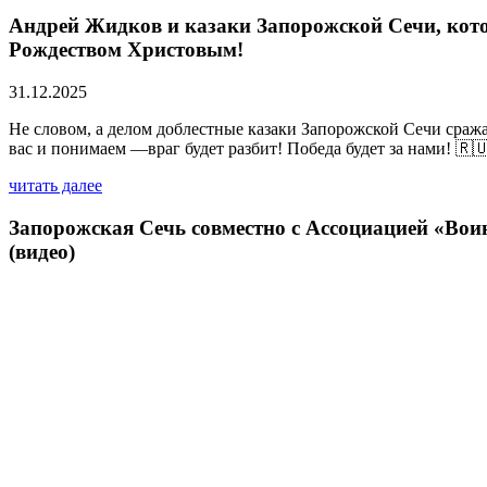
Андрей Жидков и казаки Запорожской Сечи, кото
Рождеством Христовым!
31.12.2025
Не словом, а делом доблестные казаки Запорожской Сечи сраж
вас и понимаем —враг будет разбит! Победа будет за нами! 🇷
читать далее
Запорожская Сечь совместно с Ассоциацией «Вои
(видео)
02.06.2025
читать далее
Азовский рейд 3. Мотопробег на колясычах вокр
22.05.2025
читать далее
Все новости