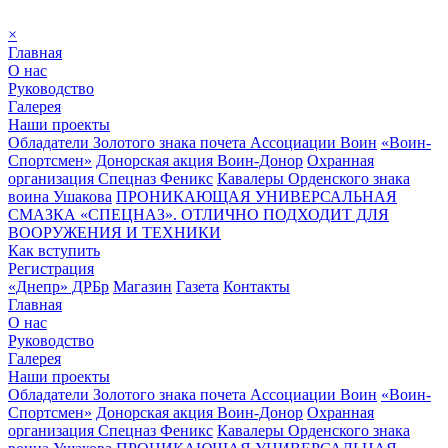
×
Главная
О нас
Руководство
Галерея
Наши проекты
Обладатели Золотого знака почета Ассоциации Воин
«Воин-
Спортсмен»
Донорская акция Воин-Донор
Охранная
организация Спецназ Феникс
Кавалеры Орденского знака
воина Ушакова
ПРОНИКАЮЩАЯ УНИВЕРСАЛЬНАЯ
СМАЗКА «СПЕЦНАЗ». ОТЛИЧНО ПОДХОДИТ ДЛЯ
ВООРУЖЕНИЯ И ТЕХНИКИ
Как вступить
Регистрация
«Днепр» ДРБр
Магазин
Газета
Контакты
Главная
О нас
Руководство
Галерея
Наши проекты
Обладатели Золотого знака почета Ассоциации Воин
«Воин-
Спортсмен»
Донорская акция Воин-Донор
Охранная
организация Спецназ Феникс
Кавалеры Орденского знака