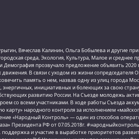
ыгин, Вячеслав Калинин, Ольга Бобылева и другие прин
ородская среда, Экология, Культура, Малое и среднее 
и Демография прозвучало предложение объявить 2020 
 движения. В связи с уходом из жизни сопредседателя 
овечить память о нем, назвав одну из улиц города Мо
 энергичных, инициативных и болеющих за свою страну
бствующих развитию России. На Съезде молодежь акти
оем со всеми участниками. В ходе работы Съезда акк
 карту» народного контроля за исполнением «майског
ние «Народный Контроль» — один из способов операт
каза» Президента РФ от 07.05.2018г. #народныйконтрол
, поддержка и участие в выработке приоритетов развит