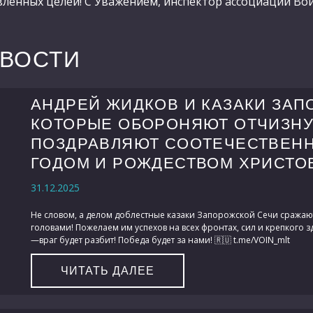
вленных целей! С Уважением, инспектор ассоциации Во
ОВОСТИ
АНДРЕЙ ЖИДКОВ И КАЗАКИ ЗАП
КОТОРЫЕ ОБОРОНЯЮТ ОТЧИЗНУ
ПОЗДРАВЛЯЮТ СООТЕЧЕСТВЕН
ГОДОМ И РОЖДЕСТВОМ ХРИСТО
31.12.2025
Не словом, а делом доблестные казаки Запорожской Сечи сража
головами! Пожелаем им успехов на всех фронтах, сил и крепкого 
—враг будет разбит! Победа будет за нами! 🇷🇺 t.me/VOIN_mlt
ЧИТАТЬ ДАЛЕЕ