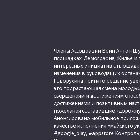
Члены Ассоциации Воин Антон Шур
площадках: Демография, Жилье и г
интересных инициатив с площадк
изменения в руководящих органах
Говорухина принято решение увек
это подрастающая смена молодых,
свершениям и достижениям спосо
достижениями и позитивным настр
пожелания составившие «дорожную
Анонсировано мобильное приложе
качестве исполнения «майского у
#google_play, #appstore Контроль