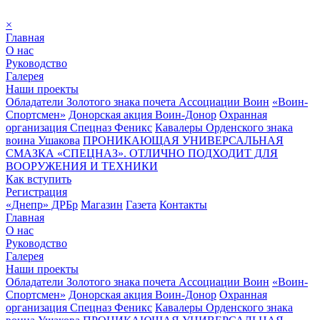
×
Главная
О нас
Руководство
Галерея
Наши проекты
Обладатели Золотого знака почета Ассоциации Воин
«Воин-
Спортсмен»
Донорская акция Воин-Донор
Охранная
организация Спецназ Феникс
Кавалеры Орденского знака
воина Ушакова
ПРОНИКАЮЩАЯ УНИВЕРСАЛЬНАЯ
СМАЗКА «СПЕЦНАЗ». ОТЛИЧНО ПОДХОДИТ ДЛЯ
ВООРУЖЕНИЯ И ТЕХНИКИ
Как вступить
Регистрация
«Днепр» ДРБр
Магазин
Газета
Контакты
Главная
О нас
Руководство
Галерея
Наши проекты
Обладатели Золотого знака почета Ассоциации Воин
«Воин-
Спортсмен»
Донорская акция Воин-Донор
Охранная
организация Спецназ Феникс
Кавалеры Орденского знака