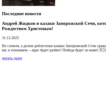
Последние новости
Андрей Жидков и казаки Запорожской Сечи, кото
Рождеством Христовым!
31.12.2025
Не словом, а делом доблестные казаки Запорожской Сечи сраж
вас и понимаем —враг будет разбит! Победа будет за нами! 🇷
читать далее
Запорожская Сечь совместно с Ассоциацией «Вои
(видео)
02.06.2025
читать далее
Азовский рейд 3. Мотопробег на колясычах вокр