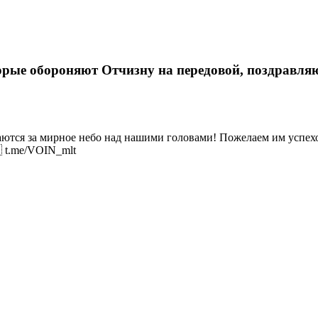
рые обороняют Отчизну на передовой, поздравляю
аются за мирное небо над нашими головами! Пожелаем им успехо
 t.me/VOIN_mlt
н», первого июня подарили детям Мелитополя по
уг Азовского моря. Мотоклубы Новороссии (Видео)