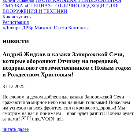
воина Ушакова
ПРОНИКАЮЩАЯ УНИВЕРСАЛЬНАЯ
СМАЗКА «СПЕЦНАЗ». ОТЛИЧНО ПОДХОДИТ ДЛЯ
ВООРУЖЕНИЯ И ТЕХНИКИ
Как вступить
Регистрация
«Днепр» ДРБр
Магазин
Газета
Контакты
новости
Андрей Жидков и казаки Запорожской Сечи,
которые обороняют Отчизну на передовой,
поздравляют соотечественников с Новым годом
и Рождеством Христовым!
31.12.2025
Не словом, а делом доблестные казаки Запорожской Сечи
сражаются за мирное небо над нашими головами! Пожелаем
им успехов на всех фронтах, сил и крепкого здоровья! Мы
смотрим на вас и понимаем —враг будет разбит! Победа будет
за нами! 🇷🇺 t.me/VOIN_mlt
читать далее