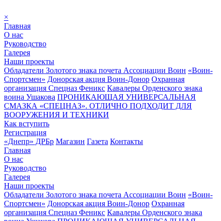
×
Главная
О нас
Руководство
Галерея
Наши проекты
Обладатели Золотого знака почета Ассоциации Воин
«Воин-
Спортсмен»
Донорская акция Воин-Донор
Охранная
организация Спецназ Феникс
Кавалеры Орденского знака
воина Ушакова
ПРОНИКАЮЩАЯ УНИВЕРСАЛЬНАЯ
СМАЗКА «СПЕЦНАЗ». ОТЛИЧНО ПОДХОДИТ ДЛЯ
ВООРУЖЕНИЯ И ТЕХНИКИ
Как вступить
Регистрация
«Днепр» ДРБр
Магазин
Газета
Контакты
Главная
О нас
Руководство
Галерея
Наши проекты
Обладатели Золотого знака почета Ассоциации Воин
«Воин-
Спортсмен»
Донорская акция Воин-Донор
Охранная
организация Спецназ Феникс
Кавалеры Орденского знака