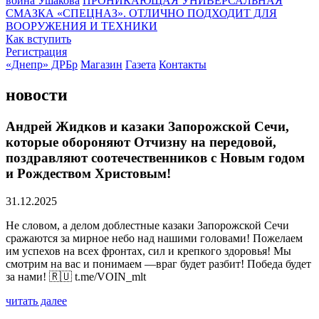
воина Ушакова
ПРОНИКАЮЩАЯ УНИВЕРСАЛЬНАЯ
СМАЗКА «СПЕЦНАЗ». ОТЛИЧНО ПОДХОДИТ ДЛЯ
ВООРУЖЕНИЯ И ТЕХНИКИ
Как вступить
Регистрация
«Днепр» ДРБр
Магазин
Газета
Контакты
новости
Андрей Жидков и казаки Запорожской Сечи,
которые обороняют Отчизну на передовой,
поздравляют соотечественников с Новым годом
и Рождеством Христовым!
31.12.2025
Не словом, а делом доблестные казаки Запорожской Сечи
сражаются за мирное небо над нашими головами! Пожелаем
им успехов на всех фронтах, сил и крепкого здоровья! Мы
смотрим на вас и понимаем —враг будет разбит! Победа будет
за нами! 🇷🇺 t.me/VOIN_mlt
читать далее