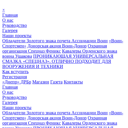
×
Главная
О нас
Руководство
Галерея
Наши проекты
Обладатели Золотого знака почета Ассоциации Воин
«Воин-
Спортсмен»
Донорская акция Воин-Донор
Охранная
организация Спецназ Феникс
Кавалеры Орденского знака
воина Ушакова
ПРОНИКАЮЩАЯ УНИВЕРСАЛЬНАЯ
СМАЗКА «СПЕЦНАЗ». ОТЛИЧНО ПОДХОДИТ ДЛЯ
ВООРУЖЕНИЯ И ТЕХНИКИ
Как вступить
Регистрация
«Днепр» ДРБр
Магазин
Газета
Контакты
Главная
О нас
Руководство
Галерея
Наши проекты
Обладатели Золотого знака почета Ассоциации Воин
«Воин-
Спортсмен»
Донорская акция Воин-Донор
Охранная
организация Спецназ Феникс
Кавалеры Орденского знака