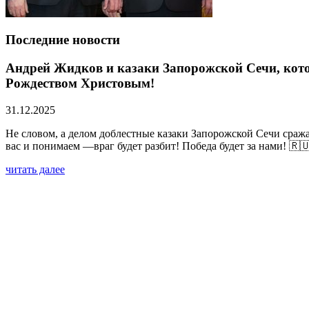
Последние новости
Андрей Жидков и казаки Запорожской Сечи, кото
Рождеством Христовым!
31.12.2025
Не словом, а делом доблестные казаки Запорожской Сечи сраж
вас и понимаем —враг будет разбит! Победа будет за нами! 🇷
читать далее
Запорожская Сечь совместно с Ассоциацией «Вои
(видео)
02.06.2025
читать далее
Азовский рейд 3. Мотопробег на колясычах вокр