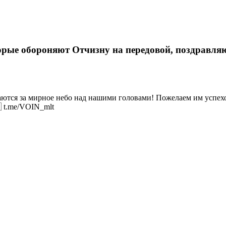
рые обороняют Отчизну на передовой, поздравляю
аются за мирное небо над нашими головами! Пожелаем им успехо
 t.me/VOIN_mlt
н», первого июня подарили детям Мелитополя по
уг Азовского моря. Мотоклубы Новороссии (Видео)