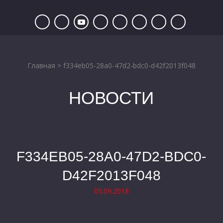
Главная
>
f334eb05-28a0-47d2-bdc0-d42f2013f048
НОВОСТИ
F334EB05-28A0-47D2-BDC0-
D42F2013F048
05.09.2018