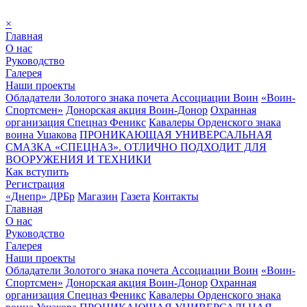
×
Главная
О нас
Руководство
Галерея
Наши проекты
Обладатели Золотого знака почета Ассоциации Воин
«Воин-
Спортсмен»
Донорская акция Воин-Донор
Охранная
организация Спецназ Феникс
Кавалеры Орденского знака
воина Ушакова
ПРОНИКАЮЩАЯ УНИВЕРСАЛЬНАЯ
СМАЗКА «СПЕЦНАЗ». ОТЛИЧНО ПОДХОДИТ ДЛЯ
ВООРУЖЕНИЯ И ТЕХНИКИ
Как вступить
Регистрация
«Днепр» ДРБр
Магазин
Газета
Контакты
Главная
О нас
Руководство
Галерея
Наши проекты
Обладатели Золотого знака почета Ассоциации Воин
«Воин-
Спортсмен»
Донорская акция Воин-Донор
Охранная
организация Спецназ Феникс
Кавалеры Орденского знака