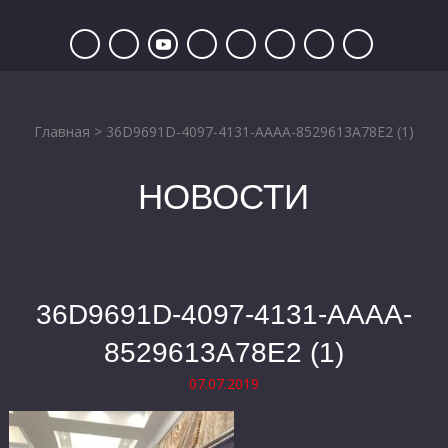
Главная
>
36D9691D-4097-4131-AAAA-8529613A78E2 (1)
НОВОСТИ
36D9691D-4097-4131-AAAA-
8529613A78E2 (1)
07.07.2019