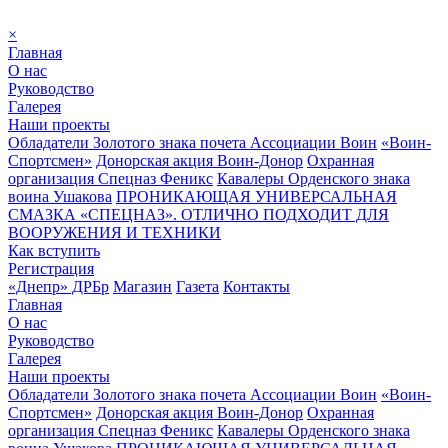
×
Главная
О нас
Руководство
Галерея
Наши проекты
Обладатели Золотого знака почета Ассоциации Воин
«Воин-
Спортсмен»
Донорская акция Воин-Донор
Охранная
организация Спецназ Феникс
Кавалеры Орденского знака
воина Ушакова
ПРОНИКАЮЩАЯ УНИВЕРСАЛЬНАЯ
СМАЗКА «СПЕЦНАЗ». ОТЛИЧНО ПОДХОДИТ ДЛЯ
ВООРУЖЕНИЯ И ТЕХНИКИ
Как вступить
Регистрация
«Днепр» ДРБр
Магазин
Газета
Контакты
Главная
О нас
Руководство
Галерея
Наши проекты
Обладатели Золотого знака почета Ассоциации Воин
«Воин-
Спортсмен»
Донорская акция Воин-Донор
Охранная
организация Спецназ Феникс
Кавалеры Орденского знака