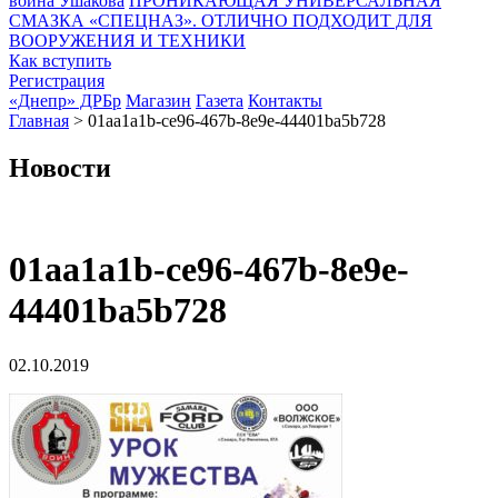
воина Ушакова
ПРОНИКАЮЩАЯ УНИВЕРСАЛЬНАЯ
СМАЗКА «СПЕЦНАЗ». ОТЛИЧНО ПОДХОДИТ ДЛЯ
ВООРУЖЕНИЯ И ТЕХНИКИ
Как вступить
Регистрация
«Днепр» ДРБр
Магазин
Газета
Контакты
Главная
>
01aa1a1b-ce96-467b-8e9e-44401ba5b728
Новости
01aa1a1b-ce96-467b-8e9e-
44401ba5b728
02.10.2019