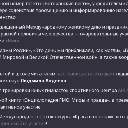
дной номер газеты «Ветеранские вести», учредителем 
фере содействия просвещению и информированию насел
енство.
свящённый Международному женскому дню и празднику
расной половины человечества — очаровательные уча
ии
«Миг»
.
амы России», «Это день мы приближали, как могли», «В
й Мировой и Великой Отечественной войн, а также воо
детей к школе читателям
на страницах газеты даёт
педаг
ских наук
Людмила Авдеева
.
с тренировки юных гимнасток спортивного центра
AIR
ой книги «Энциклопедия ГМО. Мифы и правда», в през
активное участие.
 Международного фотоконкурса «Краса в погонах», кото
Принимайте участие
!