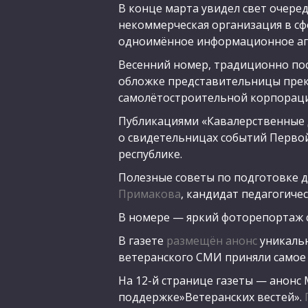
В конце марта увидел свет очере
некоммерческая организация в с
одноимённое информационное аг
Весенний номер, традиционно по
обложке представительницы прек
самолётостроительной корпорац
Публикациями «Кавалерственные д
о свидетельницах событий Перво
республике.
Полезные советы по подготовке 
Примакова
, кандидат педагогиче
В номере — яркий фоторепортаж 
В газете
размещён анонс
уникальн
ветеранского СМИ приняли самое 
На 12-й странице газеты — анонс
поддержке»Ветеранских вестей».