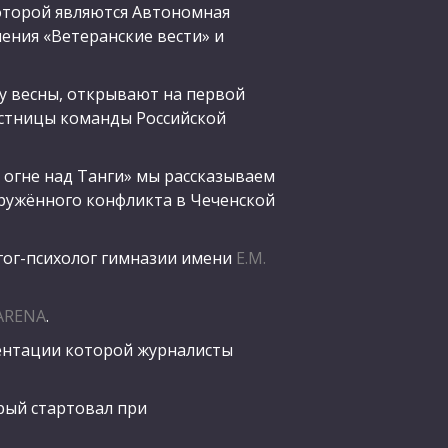
которой являются Автономная
ения «Ветеранские вести» и
 весны, открывают на первой
стницы команды Российской
 огне над Танги» мы рассказываем
ружённого конфликта в Чеченской
ог-психолог гимназии имени
Е.М.
 ARENA
.
ентации которой журналисты
рый стартовал при