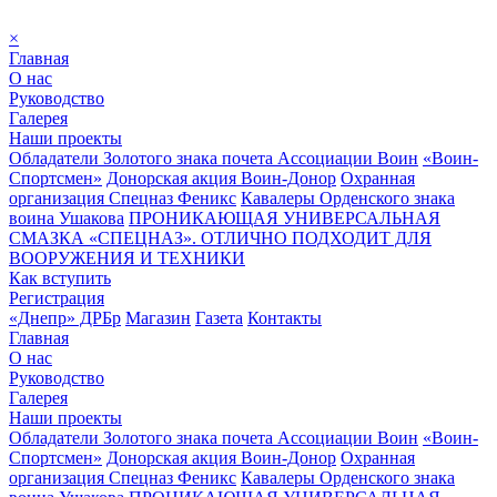
×
Главная
О нас
Руководство
Галерея
Наши проекты
Обладатели Золотого знака почета Ассоциации Воин
«Воин-
Спортсмен»
Донорская акция Воин-Донор
Охранная
организация Спецназ Феникс
Кавалеры Орденского знака
воина Ушакова
ПРОНИКАЮЩАЯ УНИВЕРСАЛЬНАЯ
СМАЗКА «СПЕЦНАЗ». ОТЛИЧНО ПОДХОДИТ ДЛЯ
ВООРУЖЕНИЯ И ТЕХНИКИ
Как вступить
Регистрация
«Днепр» ДРБр
Магазин
Газета
Контакты
Главная
О нас
Руководство
Галерея
Наши проекты
Обладатели Золотого знака почета Ассоциации Воин
«Воин-
Спортсмен»
Донорская акция Воин-Донор
Охранная
организация Спецназ Феникс
Кавалеры Орденского знака